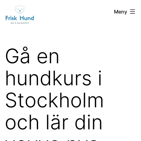
Hoppa
friskhund.se
Meny
till
innehåll
Gå en
hundkurs i
Stockholm
och lär din