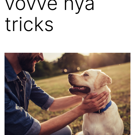
vovve nya
tricks